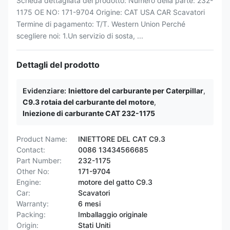
Scheda dettagliata del prodotto: Numero della parte: 232-
1175 OE NO: 171-9704 Origine: CAT USA CAR Scavatori
Termine di pagamento: T/T. Western Union Perché
scegliere noi: 1.Un servizio di sosta, ...
Dettagli del prodotto
Evidenziare:
Iniettore del carburante per Caterpillar
,
C9.3 rotaia del carburante del motore
,
Iniezione di carburante CAT 232-1175
Product Name:
INIETTORE DEL CAT C9.3
Contact:
0086 13434566685
Part Number:
232-1175
Other No:
171-9704
Engine:
motore del gatto C9.3
Car:
Scavatori
Warranty:
6 mesi
Packing:
Imballaggio originale
Origin:
Stati Uniti