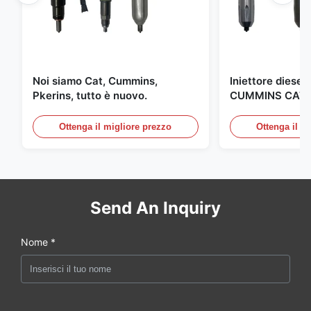
Noi siamo Cat, Cummins,
Iniettore diesel 
Pkerins, tutto è nuovo.
CUMMINS CAT 
fabbricato negli 
Ottenga il migliore prezzo
Ottenga il m
Send An Inquiry
Nome *