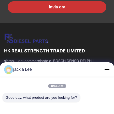
Invia ora
HK REAL STRENGTH TRADE LIMITED
siamo。 del commerciante di BOSCH DENSO DELPH I
CATERPILLAR VOLVO CUMMINS TOYOTA ISUZU Company
jackia Lee
numero del whatsapp: 0086 159 2067 9523.
Link Veloci
8:44 AM
Casa.
Prodotti
Su Di Noi
Visita Alla Fabbrica
Good day, what product are you looking for?
Controllo Della Qualità
Contattaci
Chiedi Un Preventivo
Notizie