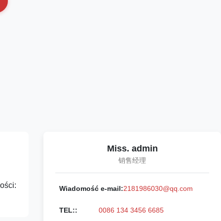
Miss. admin
销售经理
ości:
Wiadomość e-mail:
2181986030@qq.com
TEL::
0086 134 3456 6685