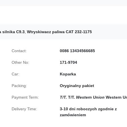
 silnika C9.3
,
Wtryskiwacz paliwa CAT 232-1175
Contact:
0086 13434566685
Other No:
171-9704
Car:
Koparka
Packing:
Oryginalny pakiet
Payment Term:
T/T.
T/T.
Western Union
Western U
Delivery Time:
3-10 dni roboczych zgodnie z
zamówieniem