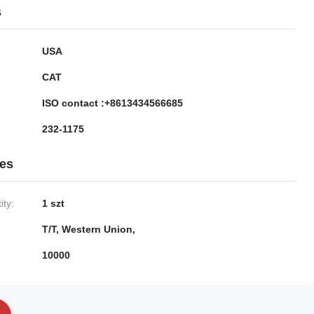
s
USA
CAT
ISO contact :+8613434566685
232-1175
ies
ty:
1 szt
T/T, Western Union,
10000