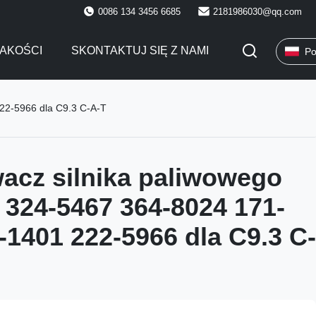
0086 134 3456 6685
2181986030@qq.com
AKOŚCI
SKONTAKTUJ SIĘ Z NAMI
Po
22-5966 dla C9.3 C-A-T
acz silnika paliwowego
 324-5467 364-8024 171-
-1401 222-5966 dla C9.3 C-