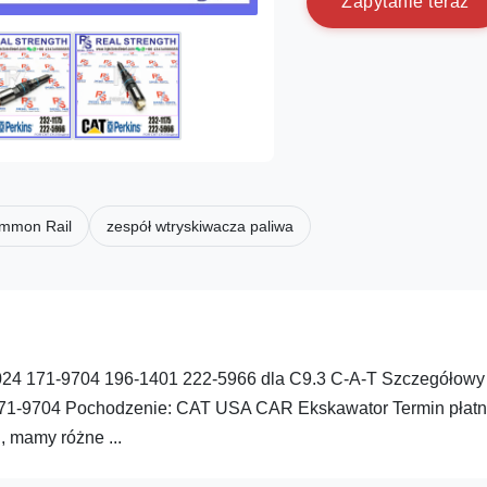
Z
a
p
y
t
a
n
i
e
t
e
r
a
z
ommon Rail
zespół wtryskiwacza paliwa
024 171-9704 196-1401 222-5966 dla C9.3 C-A-T Szczegółowy
171-9704 Pochodzenie: CAT USA CAR Ekskawator Termin płatn
, mamy różne ...