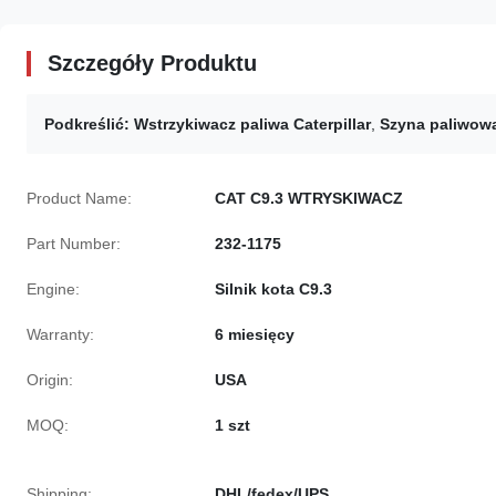
Szczegóły Produktu
Podkreślić:
Wstrzykiwacz paliwa Caterpillar
,
Szyna paliwowa
Product Name:
CAT C9.3 WTRYSKIWACZ
Part Number:
232-1175
Engine:
Silnik kota C9.3
Warranty:
6 miesięcy
Origin:
USA
MOQ:
1 szt
Shipping:
DHL/fedex/UPS